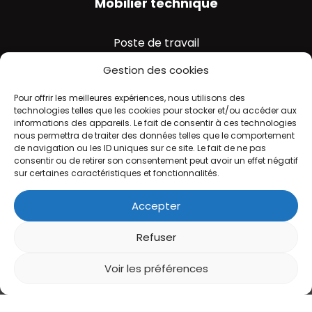
Mobilier technique
Poste de travail
Rangement industriel​
Gestion des cookies
Management visuel
Pour offrir les meilleures expériences, nous utilisons des
technologies telles que les cookies pour stocker et/ou accéder aux
informations des appareils. Le fait de consentir à ces technologies
nous permettra de traiter des données telles que le comportement
de navigation ou les ID uniques sur ce site. Le fait de ne pas
consentir ou de retirer son consentement peut avoir un effet négatif
sur certaines caractéristiques et fonctionnalités.
Accepter
Refuser
Voir les préférences
Mentions légales
Gestion des cookies