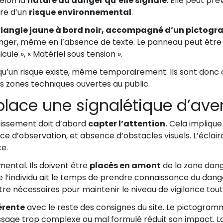
selon la
nature du danger qu’elle signale
. Elle peut pré
ore d’un
risque environnemental
.
riangle jaune à bord noir, accompagné d’un pictogr
 danger, même en l’absence de texte. Le panneau peut êt
ule », « Matériel sous tension ».
s qu’un risque existe, même temporairement. Ils sont don
 les zones techniques ouvertes au public.
ace une signalétique d’ave
rtissement doit d’abord
capter l’attention.
Cela impliqu
e d’observation, et absence d’obstacles visuels. L’éclaira
ce.
ntal. Ils doivent être
placés en amont
de la zone dan
e l’individu ait le temps de prendre connaissance du dang
re nécessaires pour maintenir le niveau de vigilance tout
érente
avec le reste des consignes du site. Le pictogramm
ssage trop complexe ou mal formulé réduit son impact. 