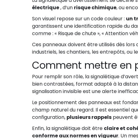
La signalétique d’avertissement se décline 
électrique
, d’un
risque chimique
, ou enc
Son visuel repose sur un code couleur :
un t
garantissent une identification rapide du
comme : « Risque de chute », « Attention véhic
Ces panneaux doivent être utilisés dès lor
industriels, les chantiers, les entrepôts, ou
Comment mettre en pl
Pour remplir son rôle, la signalétique d’ave
bien contrastées, format adapté à la distanc
signalisation invisible est une alerte ineffica
Le positionnement des panneaux est fondame
champ naturel du regard. Il est essentiel qu
configuration,
plusieurs rappels
peuvent êt
Enfin, la signalétique doit être
claire et coh
conforme aux normes en vigueur
. Un me