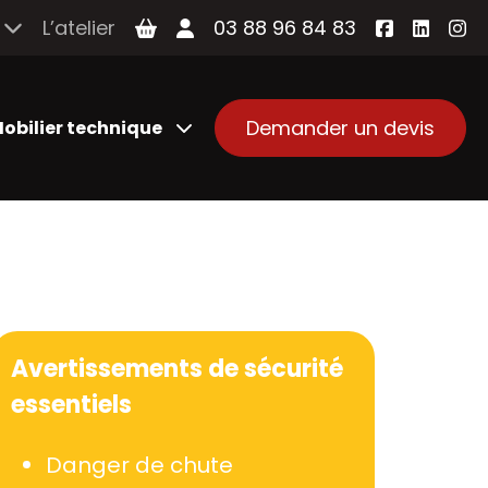
L’atelier
03 88 96 84 83
Demander un devis
obilier technique
Avertissements de sécurité
essentiels
Danger de chute