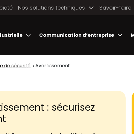
ciété
Nos solutions techniques
Savoir-faire
dustrielle
Communication d’entreprise
M
ue de sécurité
Avertissement
tissement : sécurisez
nt