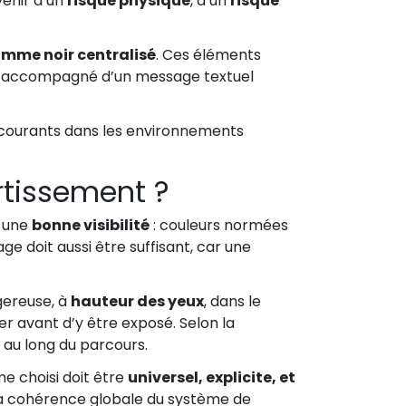
venir d’un
risque physique
, d’un
risque
amme noir centralisé
. Ces éléments
re accompagné d’un message textuel
c courants dans les environnements
rtissement ?
e une
bonne visibilité
: couleurs normées
ge doit aussi être suffisant, car une
gereuse, à
hauteur des yeux
, dans le
er avant d’y être exposé. Selon la
 au long du parcours.
e choisi doit être
universel, explicite, et
La cohérence globale du système de