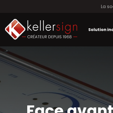
La so
Solution in
Face avant