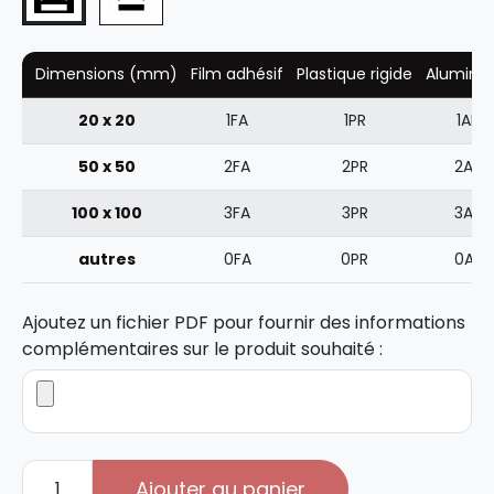
Dimensions (mm)
Film adhésif
Plastique rigide
Alumini
20 x 20
1FA
1PR
1AL
50 x 50
2FA
2PR
2AL
100 x 100
3FA
3PR
3AL
autres
0FA
0PR
0AL
Ajoutez un fichier PDF pour fournir des informations
complémentaires sur le produit souhaité :
quantité
Ajouter au panier