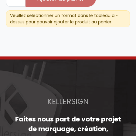
de
Ne
pas
Veuillez sélectionner un format dans le tableau ci-
dessus pour pouvoir ajouter le produit au panier.
jeter
à
la
poubelle
KELLERSIGN
Faites nous part de votre projet
de marquage, création,